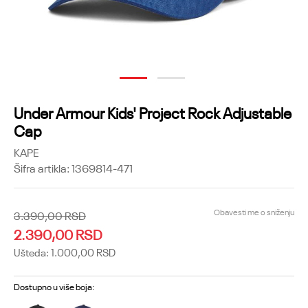
1
2
Under Armour Kids' Project Rock Adjustable
Cap
KAPE
Šifra artikla:
1369814-471
Obavesti me o sniženju
3.390,00
RSD
2.390,00
RSD
Ušteda:
1.000,00
RSD
Dostupno u više boja: