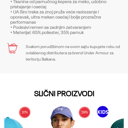
• Tkanina od pamučnog kepera za meko, udobno
pristajanje i osećaj
• UA Siro traka za znoj pruža veće rastezanje i
oporavak, ultra mekan osećaj i bolje prozračne
performanse
• Podesivi remen sa zadnjim zatvaranjem
• Materijal: 65% poliester, 35% pamuk
Karakteristika
Svakom porudžbinom na ovom sajtu kupujete robu od
Naziv
Ime/Nadimak
ovlašćenog distributera za brend Under Armour za
teritoriju Balkana.
Naziv
YOUTH PROJECT ROCK ADJ
Sezona
YOUTH PROJECT ROCK ADJ
Email
Sezona
SS23
Boja
SS23
SLIČNI PROIZVODI
Boja
Blue Mirage / Black
Sastav
Poruka
Blue Mirage / Black
Sastav
65% poliester, 35% pamuk
31
%
29
%
Zemlja porekla
Sastav
65% poliester, 35% pamuk
Zemlja porekla
Kina