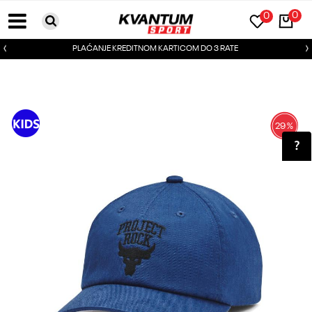
0
0
PLAĆANJE KREDITNOM KARTICOM DO 3 RATE
29
%