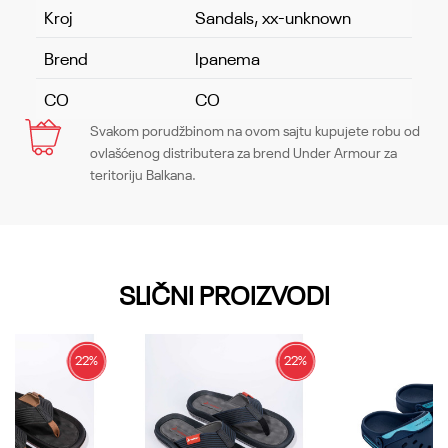
Kroj
Sandals, xx-unknown
Brend
Ipanema
CO
CO
Svakom porudžbinom na ovom sajtu kupujete robu od
Ime/Nadimak
ovlašćenog distributera za brend Under Armour za
teritoriju Balkana.
Email
SLIČNI PROIZVODI
Poruka
22
%
22
%