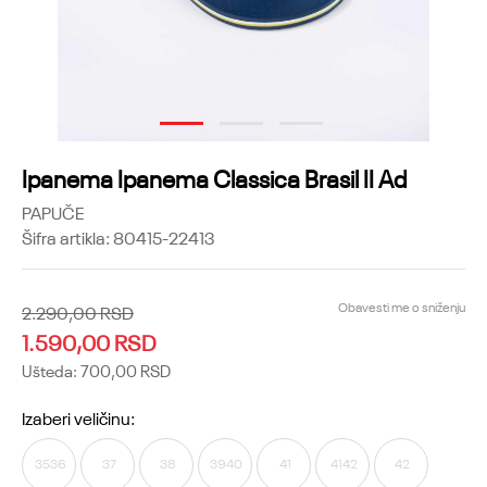
1
2
3
Ipanema Ipanema Classica Brasil II Ad
PAPUČE
Šifra artikla:
80415-22413
Obavesti me o sniženju
2.290,00
RSD
1.590,00
RSD
Ušteda:
700,00
RSD
Izaberi veličinu:
3536
37
38
3940
41
4142
42