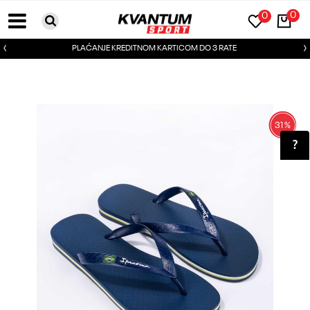
0
0
PLAĆANJE KREDITNOM KARTICOM DO 3 RATE
31
%