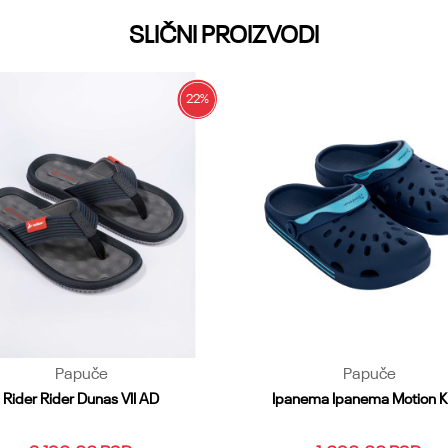
CO
SLIČNI PROIZVODI
22
%
Papuče
Papuče
Rider Rider Dunas VII AD
Ipanema Ipanema Motion K