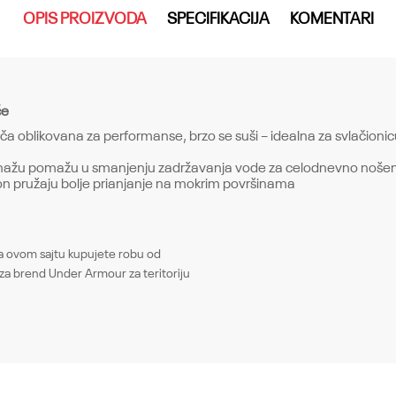
OPIS PROIZVODA
SPECIFIKACIJA
KOMENTARI
če
 oblikovana za performanse, brzo se suši – idealna za svlačionicu 
renažu pomažu u smanjenju zadržavanja vode za celodnevno nošen
 đon pružaju bolje prianjanje na mokrim površinama
Email
ovom sajtu kupujete robu od
Papuče
za brend Under Armour za teritoriju
Muškarci
Sandals, Regular
Under Armour