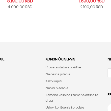
3.190,00
RSD
1.690,00
RSD
4.090,00
RSD
2.190,00
RSD
40
41
42
43
44
45.46
25.26
27
28.29
30
31
47
48.49
33
34.35
36
Dodaj u korpu
Dodaj u korpu
IJE
KORISNIČKI SERVIS
N
Provera statusa pošiljke
Najčešća pitanja
Kako kupiti
Načini plaćanja
P
Zamena veličine i zamena artikla za
drugi
Uslovi korišćenja i prodaje