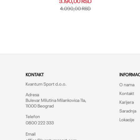
D
3.190,00
RSD
D
4.090,00
RSD
25.26
27
39.40
41
42
43
44
45.46
39.
47
48.49
Dodaj u korpu
KONTAKT
INFORMAC
Kvantum Sport d.o.o.
O nama
Kontakt
Adresa
Bulevar Milutina Milankovica 11a,
Karijera
11000 Beograd
Saradnja
Telefon
Lokacije
0800 222 333
Email