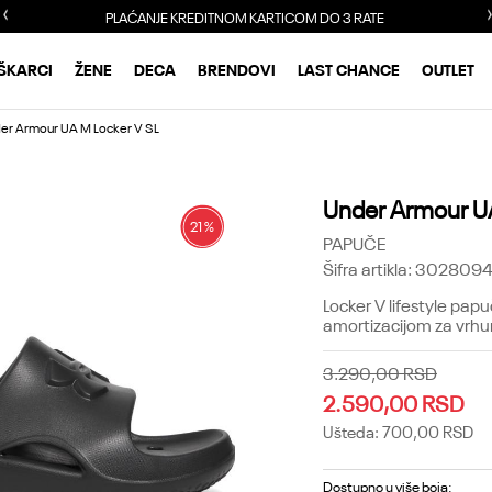
TE
BESPLATNA DOSTAVA ZA PORUDŽBINE PREKO 
ŠKARCI
ŽENE
DECA
BRENDOVI
LAST CHANCE
OUTLET
er Armour UA M Locker V SL
Under Armour UA
21
%
PAPUČE
Šifra artikla:
3028094
Locker V lifestyle pa
amortizacijom za vrh
3.290,00
RSD
2.590,00
RSD
Ušteda:
700,00
RSD
Dostupno u više boja: