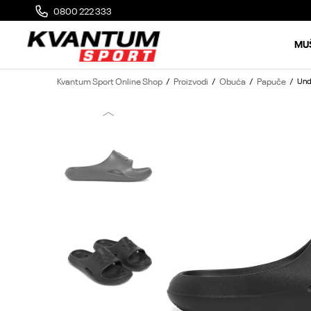
E
0800 222 333
PLAĆANJE KREDITNOM KARTICOM DO 3 RA
MU
Kvantum Sport Online Shop
Proizvodi
Obuća
Papuče
Und