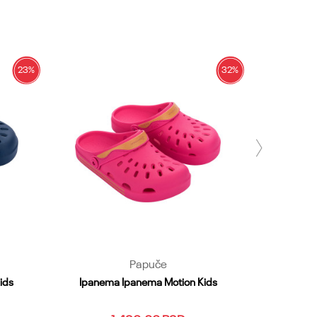
23
%
32
%
Papuče
ids
Ipanema Ipanema Motion Kids
Ipanema Ip