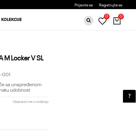
6000RSD
MOGUĆA ZAMENA 14 DANA OD DOSTAV
Prijavite se
Registrujte se
0
0
KOLEKCIJE
 M Locker V SL
-001
puče sa unapređenom
unsku udobnost
Obavesti me o sniženju