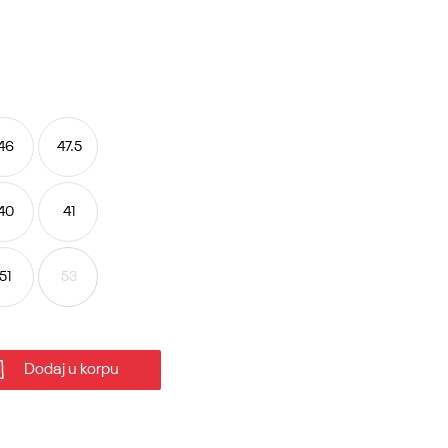
46
47.5
40
41
51
53
Dodaj u korpu