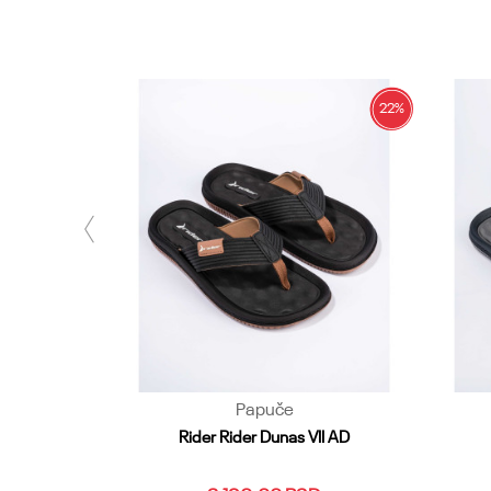
CO
22
%
22
%
Pošalji
Papuče
ious Baby
Rider Rider Dunas VII AD