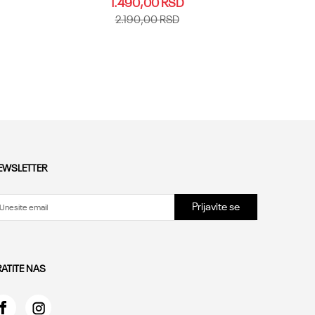
1.490,00
RSD
2.190,00
RSD
32
25.26
27
28.29
30
31
32
35.36
33
34.35
36
Dodaj u korpu
EWSLETTER
Prijavite se
RATITE NAS