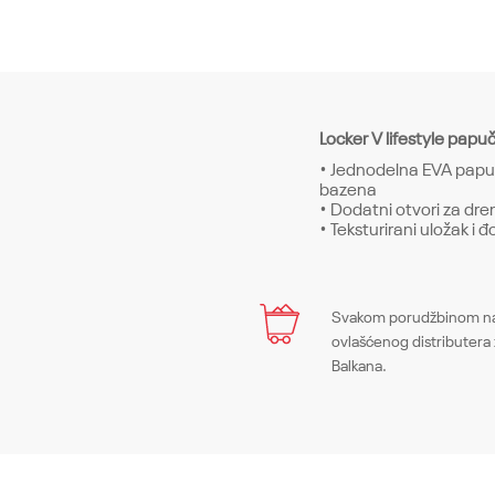
Locker V lifestyle papu
• Jednodelna EVA papuča
bazena
• Dodatni otvori za d
• Teksturirani uložak i
Karakteristika
Ime/Nadimak
Svakom porudžbinom na 
Kategorija
ovlašćenog distributera 
Balkana.
Pol
Poruka
Kroj
Brend