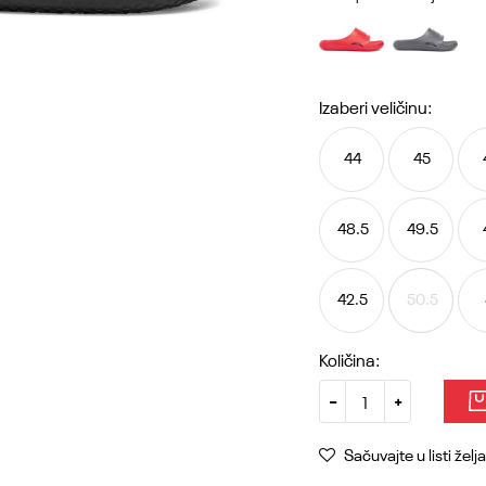
Izaberi veličinu:
44
45
48.5
49.5
42.5
50.5
Količina:
Sačuvajte u listi želja