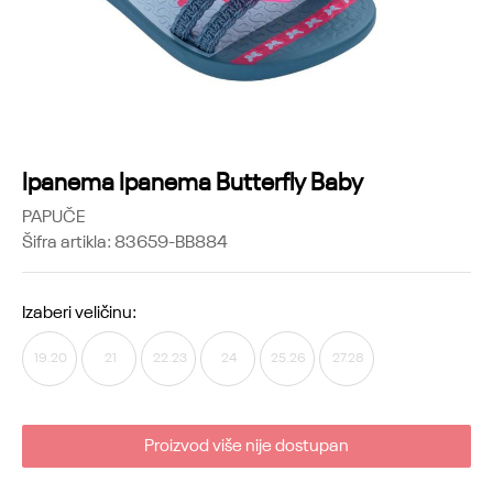
Ipanema Ipanema Butterfly Baby
PAPUČE
Šifra artikla:
83659-BB884
Izaberi veličinu:
19.20
21
22.23
24
25.26
27.28
Proizvod više nije dostupan