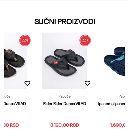
Email
SLIČNI PROIZVODI
Poruka
22
%
22
%
Papuče
Papuče
Papuč
er Dunas VII AD
Rider Rider Dunas VII AD
Ipanema Ipanema
Pošalji
0,00
RSD
3.190,00
RSD
1.690,0