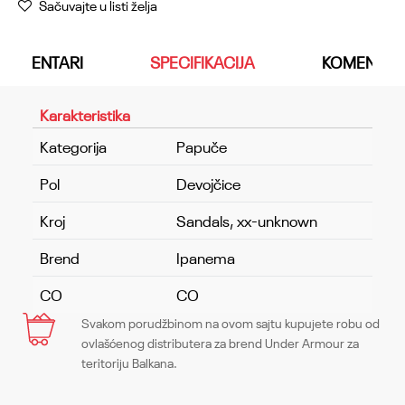
Sačuvajte u listi želja
KOMENTARI
SPECIFIKACIJA
KOMENTAR
Karakteristika
Kategorija
Papuče
Pol
Devojčice
Kroj
Sandals, xx-unknown
Brend
Ipanema
CO
CO
Svakom porudžbinom na ovom sajtu kupujete robu od
Ime/Nadimak
ovlašćenog distributera za brend Under Armour za
teritoriju Balkana.