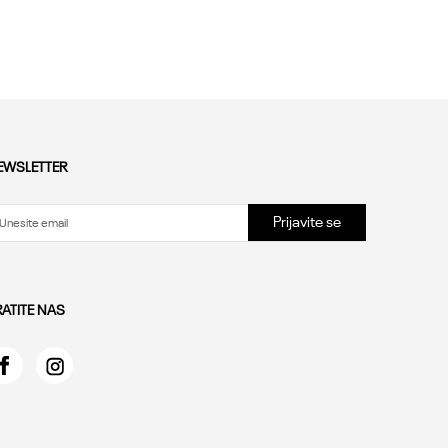
33
34.35
36
Dodaj u korpu
EWSLETTER
Prijavite se
RATITE NAS