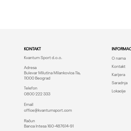
47
48.49
Dodaj u korpu
KONTAKT
INFORMAC
Kvantum Sport d.o.o.
O nama
Kontakt
Adresa
Bulevar Milutina Milankovica 11a,
Karijera
11000 Beograd
Saradnja
Telefon
Lokacije
0800 222 333
Email
office@kvantumsport.com
Račun
Banca Intesa 160-487614-91