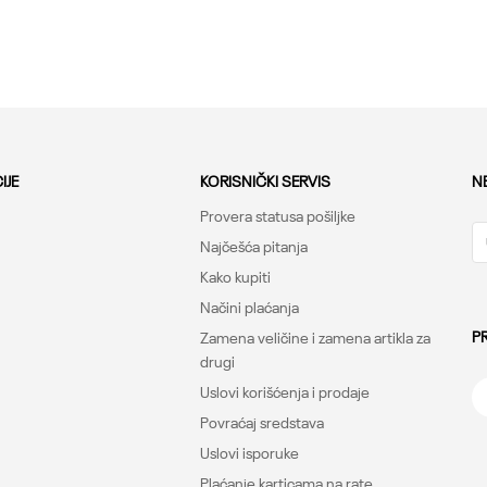
47
48.49
33
34.35
36
Dodaj u korpu
Dodaj u korpu
IJE
KORISNIČKI SERVIS
N
Provera statusa pošiljke
Najčešća pitanja
Kako kupiti
Načini plaćanja
P
Zamena veličine i zamena artikla za
drugi
Uslovi korišćenja i prodaje
Povraćaj sredstava
Uslovi isporuke
Plaćanje karticama na rate