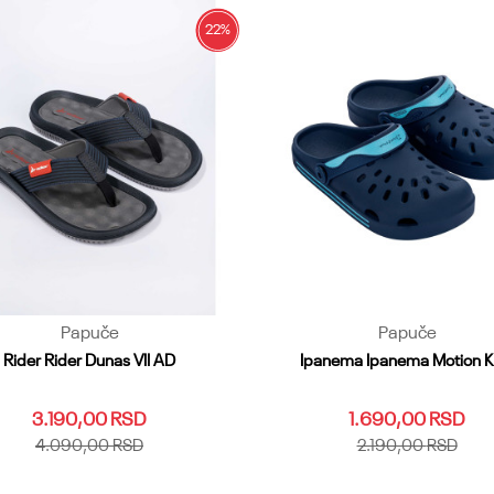
22
%
Papuče
Papuče
Rider Rider Dunas VII AD
Ipanema Ipanema Motion K
3.190,00
RSD
1.690,00
RSD
4.090,00
RSD
2.190,00
RSD
40
41
42
43
44
45.46
25.26
27
28.29
30
31