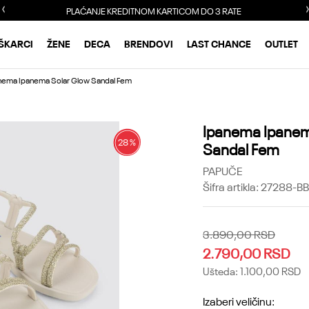
PLAĆANJE KREDITNOM KARTICOM DO 3 RATE
ŠKARCI
ŽENE
DECA
BRENDOVI
LAST CHANCE
OUTLET
nema Ipanema Solar Glow Sandal Fem
Ipanema Ipanem
28
%
Sandal Fem
PAPUČE
Šifra artikla:
27288-B
3.890,00
RSD
2.790,00
RSD
Ušteda:
1.100,00
RSD
Izaberi veličinu: