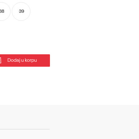
38
39
Dodaj u korpu