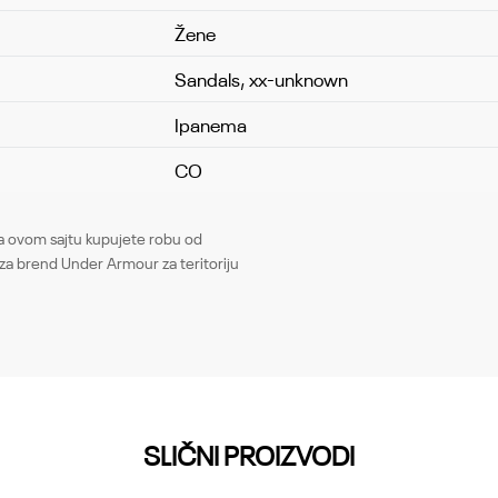
Žene
Sandals, xx-unknown
Ipanema
CO
Email
ovom sajtu kupujete robu od
za brend Under Armour za teritoriju
SLIČNI PROIZVODI