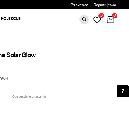
BESPLATNA DOSTAVA ZA PORUDŽBINE PREKO 6000RSD
Prijavite se
Registrujte se
0
0
KOLEKCIJE
a Solar Glow
B964
Obavesti me o sniženju