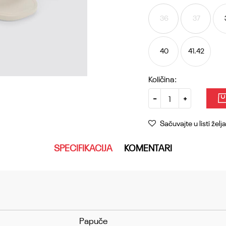
36
37
40
41.42
Količina:
Sačuvajte u listi želja
SPECIFIKACIJA
KOMENTARI
Papuče