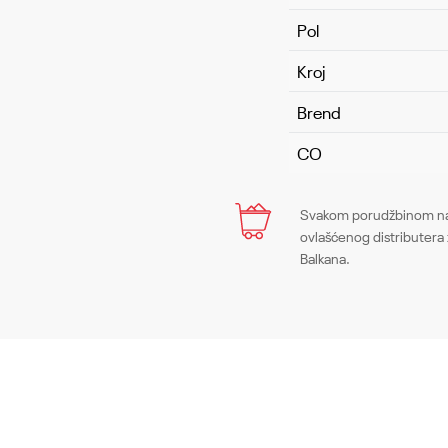
Pol
Kroj
Brend
CO
Ime/Nadimak
Svakom porudžbinom na 
ovlašćenog distributera 
Balkana.
Poruka