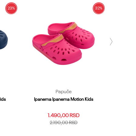
23
%
32
%
Papuče
ids
Ipanema Ipanema Motion Kids
Ipanema Ip
1.490,00
RSD
2.190,00
RSD
32
25.26
27
28.29
30
31
32
35.36