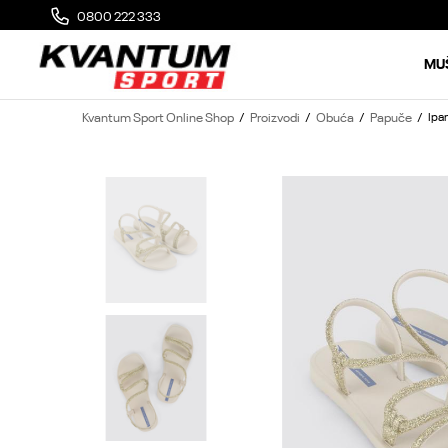
0800 222 333
MOGUĆA ZAMENA 14 DANA OD DOSTAVE
MU
Kvantum Sport Online Shop
Proizvodi
Obuća
Papuče
Ipa