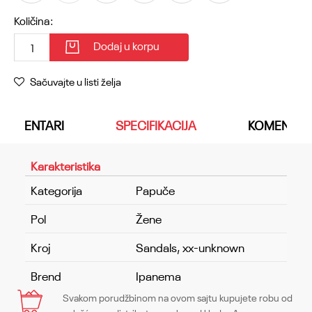
Količina:
Dodaj u korpu
Sačuvajte u listi želja
KOMENTARI
SPECIFIKACIJA
KOMENTAR
Karakteristika
Kategorija
Papuče
Pol
Žene
Kroj
Sandals, xx-unknown
Brend
Ipanema
Svakom porudžbinom na ovom sajtu kupujete robu od
Ime/Nadimak