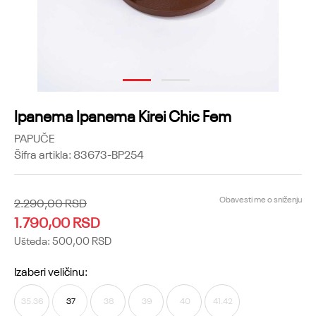
1
2
Ipanema Ipanema Kirei Chic Fem
PAPUČE
Šifra artikla:
83673-BP254
Obavesti me o sniženju
2.290,00
RSD
1.790,00
RSD
Ušteda:
500,00
RSD
Izaberi veličinu:
35.36
37
38
39
40
41.42