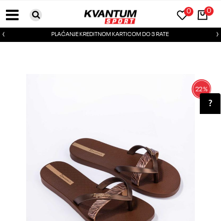
0
0
PLAĆANJE KREDITNOM KARTICOM DO 3 RATE
22
%