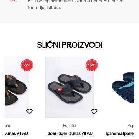
ovlašćenog distributera za brend Under Armour za
teritoriju Balkana.
Email
SLIČNI PROIZVODI
Poruka
22
%
22
%
Papuče
Papuče
Papuč
er Dunas VII AD
Rider Rider Dunas VII AD
Ipanema Ipanema