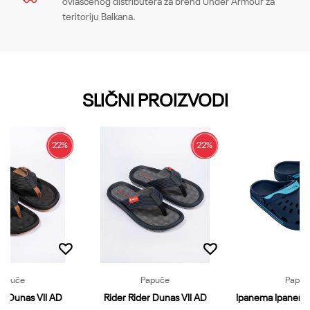
ovlašćenog distributera za brend Under Armour za
teritoriju Balkana.
Email
SLIČNI PROIZVODI
Poruka
22
%
22
%
Papuče
Papuče
Papuč
er Dunas VII AD
Rider Rider Dunas VII AD
Ipanema Ipanema