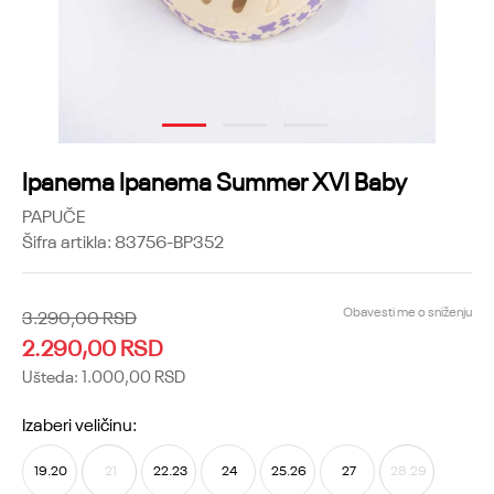
1
2
3
Ipanema Ipanema Summer XVI Baby
PAPUČE
Šifra artikla:
83756-BP352
Obavesti me o sniženju
3.290,00
RSD
2.290,00
RSD
Ušteda:
1.000,00
RSD
Izaberi veličinu:
19.20
21
22.23
24
25.26
27
28.29