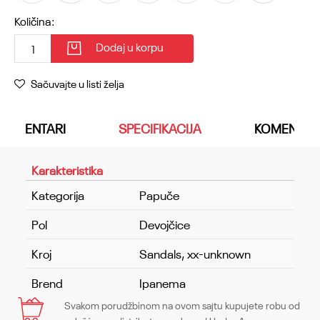
Količina:
Dodaj u korpu
Sačuvajte u listi želja
KOMENTARI
SPECIFIKACIJA
KOMENTAR
Karakteristika
Kategorija
Papuče
Pol
Devojčice
Kroj
Sandals, xx-unknown
Brend
Ipanema
Svakom porudžbinom na ovom sajtu kupujete robu od
Ime/Nadimak