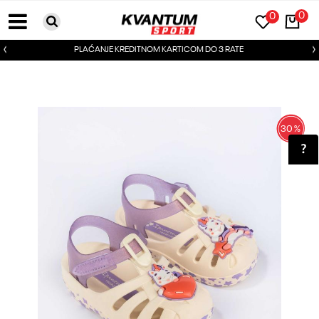
0
0
PLAĆANJE KREDITNOM KARTICOM DO 3 RATE
30
%