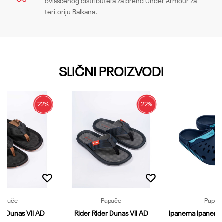
ovlašćenog distributera za brend Under Armour za
teritoriju Balkana.
Email
SLIČNI PROIZVODI
Poruka
22
%
22
%
Papuče
Papuče
Papuč
er Dunas VII AD
Rider Rider Dunas VII AD
Ipanema Ipanema