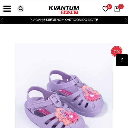
0
0
PLAĆANJE KREDITNOM KARTICOM DO 3 RATE
21
%