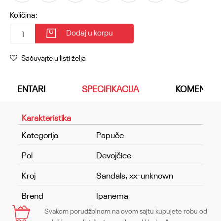
Količina:
Dodaj u korpu
Sačuvajte u listi želja
KOMENTARI
SPECIFIKACIJA
KOMENTAR
Karakteristika
Kategorija
Papuče
Pol
Devojčice
Kroj
Sandals, xx-unknown
Brend
Ipanema
Svakom porudžbinom na ovom sajtu kupujete robu od
Ime/Nadimak