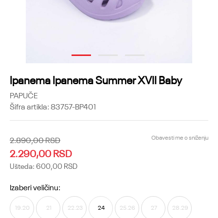
1
2
3
Ipanema Ipanema Summer XVII Baby
PAPUČE
Šifra artikla:
83757-BP401
Obavesti me o sniženju
2.890,00
RSD
2.290,00
RSD
Ušteda:
600,00
RSD
Izaberi veličinu:
19.20
21
22.23
24
25.26
27
28.29