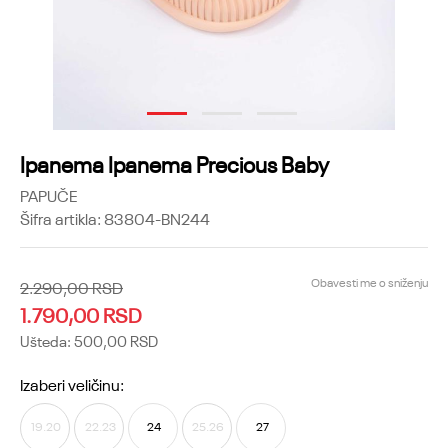
1
2
3
Ipanema Ipanema Precious Baby
PAPUČE
Šifra artikla:
83804-BN244
Obavesti me o sniženju
2.290,00
RSD
1.790,00
RSD
Ušteda:
500,00
RSD
Izaberi veličinu:
19.20
22.23
24
25.26
27