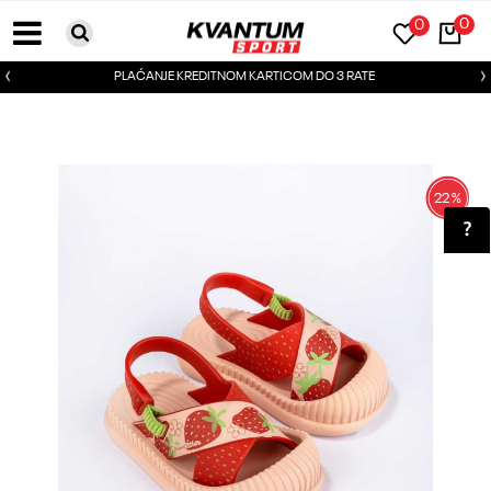
0
0
PLAĆANJE KREDITNOM KARTICOM DO 3 RATE
22
%