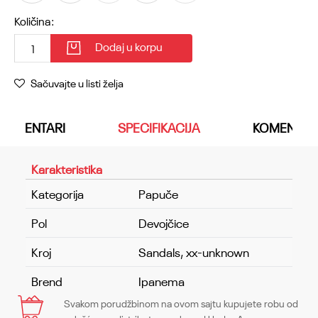
Količina:
Dodaj u korpu
Sačuvajte u listi želja
KOMENTARI
SPECIFIKACIJA
KOMENTAR
Karakteristika
Kategorija
Papuče
Pol
Devojčice
Kroj
Sandals, xx-unknown
Brend
Ipanema
Svakom porudžbinom na ovom sajtu kupujete robu od
Ime/Nadimak