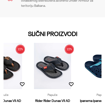
ovlašćenog distributera za brend Under Armour za
teritoriju Balkana.
Email
SLIČNI PROIZVODI
Poruka
22
%
22
%
Papuče
Papuče
Papuč
er Dunas VII AD
Rider Rider Dunas VII AD
Ipanema Ipanema