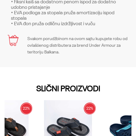
• Fiksni kaiš sa dodatnom penom ispod za dodatno
udobno pristajanje
• EVA podloga za stopala pruža amortizaciju ispod
stopala
• EVA đon pruža odličnu izdržljivost i vuču
Karakteristika
Svakom porudžbinom na ovom sajtu kupujete robu od
Ime/Nadimak
ovlašćenog distributera za brend Under Armour za
Kategorija
Papuče
teritoriju Balkana.
Pol
Žene
Email
Kroj
Sandals, Regular
SLIČNI PROIZVODI
Brend
Under Armour
Poruka
CO
-
22
%
22
%