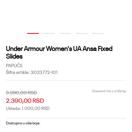
1
2
3
4
5
Under Armour Women's UA Ansa Fixed
Slides
PAPUČE
Šifra artikla:
3023772-101
Obavesti me o sniženju
3.390,00
RSD
2.390,00
RSD
Ušteda:
1.000,00
RSD
Dostupno u više boja: