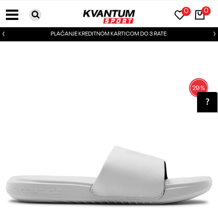
0
0
PLAĆANJE KREDITNOM KARTICOM DO 3 RATE
29
%