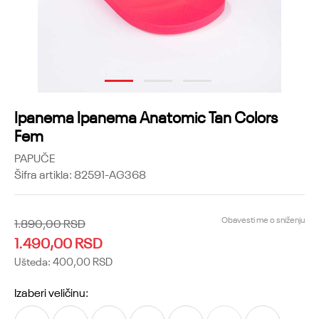
1
2
3
Ipanema Ipanema Anatomic Tan Colors
Fem
PAPUČE
Šifra artikla:
82591-AG368
Obavesti me o sniženju
1.890,00
RSD
1.490,00
RSD
Ušteda:
400,00
RSD
Izaberi veličinu: