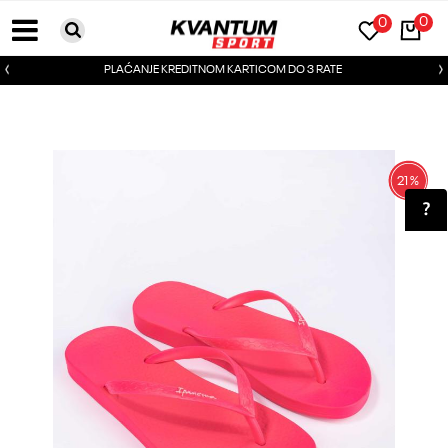
0
0
PLAĆANJE KREDITNOM KARTICOM DO 3 RATE
21
%