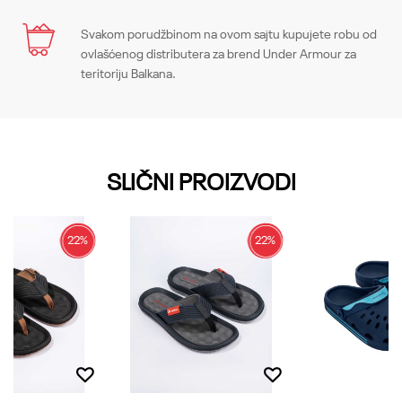
Karakteristika
Svakom porudžbinom na ovom sajtu kupujete robu od
Ime/Nadimak
ovlašćenog distributera za brend Under Armour za
Kategorija
Papuče
teritoriju Balkana.
Pol
Žene
Email
Kroj
Sandals, xx-unknown
SLIČNI PROIZVODI
Brend
Ipanema
Poruka
CO
CO
22
%
22
%