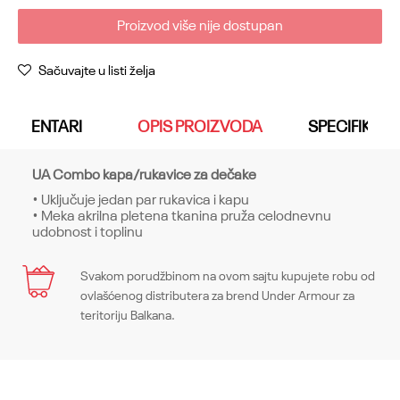
Proizvod više nije dostupan
Sačuvajte u listi želja
KOMENTARI
OPIS PROIZVODA
SPECIFIKACI
UA Combo kapa/rukavice za dečake
• Uključuje jedan par rukavica i kapu
• Meka akrilna pletena tkanina pruža celodnevnu
udobnost i toplinu
Karakteristika
Svakom porudžbinom na ovom sajtu kupujete robu od
Ime/Nadimak
ovlašćenog distributera za brend Under Armour za
Kategorija
Kape
teritoriju Balkana.
Pol
Dečaci
Email
Kroj
Caps, One Size Fits Most