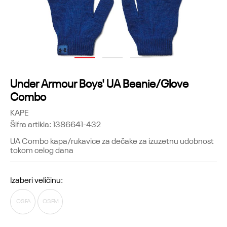
1
2
3
Under Armour Boys' UA Beanie/Glove
Combo
KAPE
Šifra artikla:
1386641-432
UA Combo kapa/rukavice za dečake za izuzetnu udobnost
tokom celog dana
Izaberi veličinu:
OSFA
OSFM