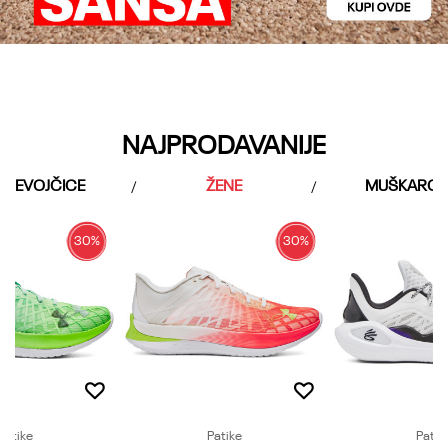
NAJPRODAVANIJE
DEVOJČICE
ŽENE
MUŠKARCI
30
%
30
%
Patike
Patike
Patik